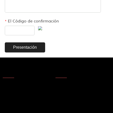
El Código de confirmación
*
About Us
Contact Us
About Us
Technology
Company Technology
Company Technology
Company Honor
Technology