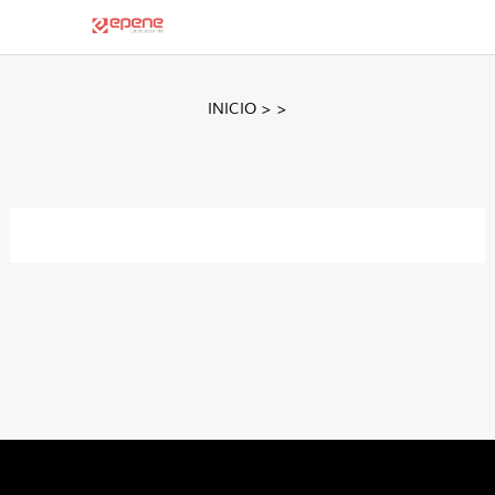
INICIO
>
>
About Us
Contact Us