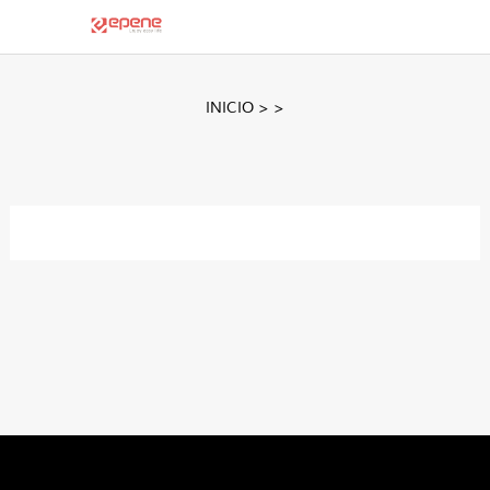
INICIO
>
>
About Us
Contact Us